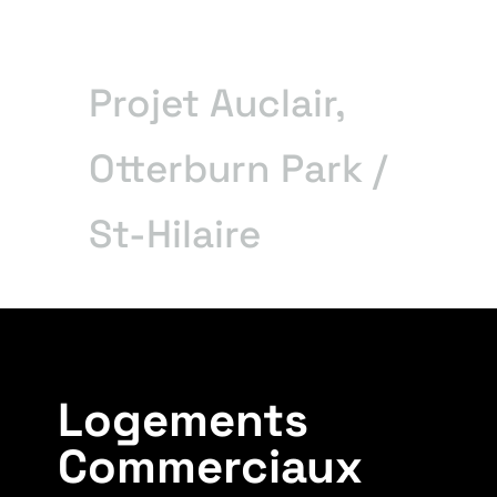
Projet Auclair,
Otterburn Park /
St-Hilaire
Logements
Commerciaux